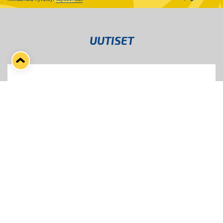
UUTISET
31.07.2026
PITSITURNAUKSEN PÄIVÄLIPUT ON
LOPPUUNMYYTY –
PITSITUNNELMAAN PÄÄSET MYÖS
MARINA VISTAN TERASSILLA