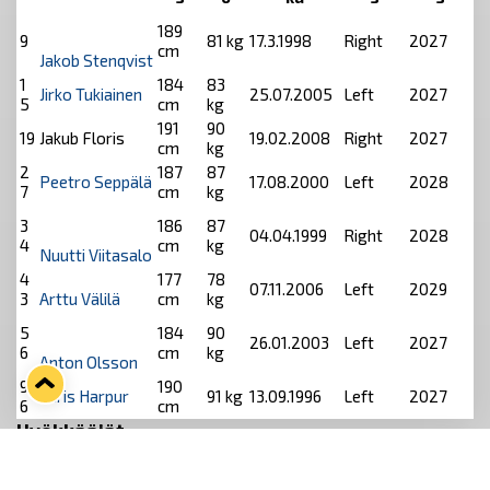
189
9
81 kg
17.3.1998
Right
2027
cm
Jakob Stenqvist
1
184
83
Jirko Tukiainen
25.07.2005
Left
2027
5
cm
kg
191
90
19
Jakub Floris
19.02.2008
Right
2027
cm
kg
2
187
87
Peetro Seppälä
17.08.2000
Left
2028
7
cm
kg
3
186
87
04.04.1999
Right
2028
4
cm
kg
Nuutti Viitasalo
4
177
78
07.11.2006
Left
2029
3
Arttu Välilä
cm
kg
5
184
90
26.01.2003
Left
2027
6
cm
kg
Anton Olsson
9
190
Chris Harpur
91 kg
13.09.1996
Left
2027
6
cm
Hyökkääjät
Pitu
Pain
Syntymäa
Kätisy
#
Nimi
Sopimus
us
o
ika
ys