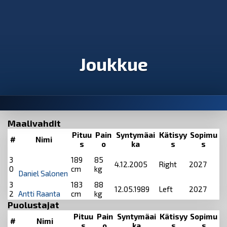
Joukkue
Maalivahdit
Pituu
Pain
Syntymäai
Kätisyy
Sopimu
#
Nimi
s
o
ka
s
s
3
189
85
4.12.2005
Right
2027
0
cm
kg
Daniel Salonen
3
183
88
12.05.1989
Left
2027
2
Antti Raanta
cm
kg
Puolustajat
Pituu
Pain
Syntymäai
Kätisyy
Sopimu
#
Nimi
s
o
ka
s
s