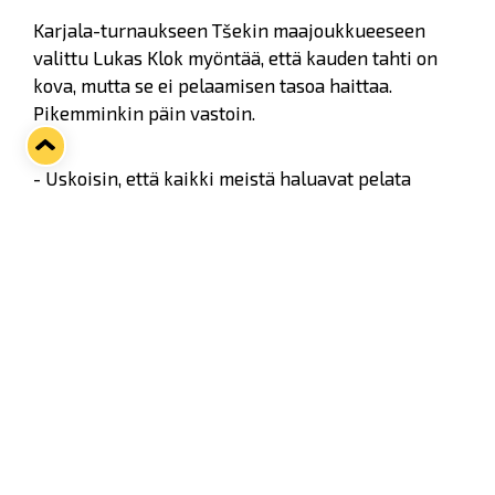
Karjala-turnaukseen Tšekin maajoukkueeseen
valittu Lukas Klok myöntää, että kauden tahti on
kova, mutta se ei pelaamisen tasoa haittaa.
Pikemminkin päin vastoin.
- Uskoisin, että kaikki meistä haluavat pelata
ennemmin kuin vain harjoitella koko ajan. Kesällä
teimme kovasti töitä fysiikan eteen, jotta väsymys
ei paina missään vaiheessa kautta. Olen iloinen,
että pystymme pelaamaan näinkin normaalisti
tässä tilanteessa, Nuohouspalvelu Lehtimäen
kummipelaaja Klok sanoo.
- Tulimme Raumalle eilen torstaina päivällä ja
kaikilla on ollut SaiPa-pelin jälkeen riittävästi
aikaa vieraspeleistä palautumiseen ja perjantain
peliin valmistautumiseen. Otamme hyvät aamujäät