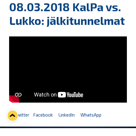
08.03.2018 KalPa vs.
Lukko: jälkitunnelmat
Twitter
Facebook
LinkedIn
WhatsApp
Seuraava kotiottelu