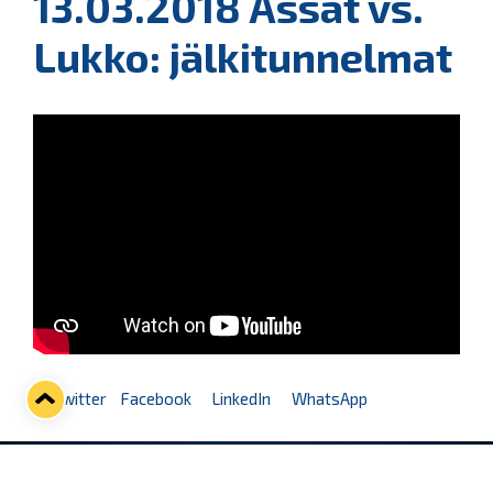
13.03.2018 Ässät vs.
Lukko: jälkitunnelmat
Twitter
Facebook
LinkedIn
WhatsApp
Seuraava kotiottelu
ti 01.09.2026 klo 18:30