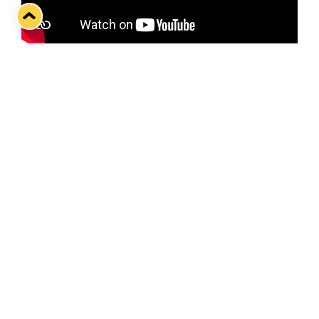
Twitter
Facebook
LinkedIn
WhatsApp
Seuraava kotiottelu
pe 07.08.2026 klo 10:00
VS
Lukko — Ässät
Osta liput
Tuoreimmat uutiset
Kiekko-Espoo voittaa historian ensimmäisen naisten
Pitsiturnauksen
Lue juttu »
Pitsiturnauksen päiväliput on loppuunmyyty – Pitsitunnelmaan
pääset myös Marina Vistan terassilla
Lue juttu »