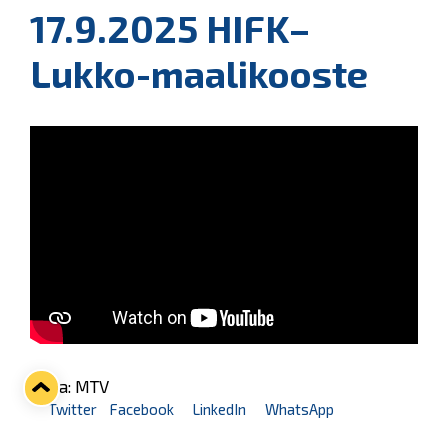
17.9.2025 HIFK–
Lukko-maalikooste
Kuva: MTV
Twitter
Facebook
LinkedIn
WhatsApp