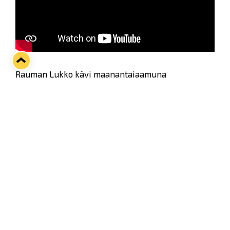
Rauman Lukko kävi maanantaiaamuna
toivottamassa koululaisille hyvää ja turvallista
uutta kouluvuotta.
Katso videolta tunnelmia Rauman
normaalikoululta ja Rauman freinetkoululta.
Twitter
Facebook
LinkedIn
WhatsApp
Seuraava kotiottelu
pe 07.08.2026 klo 10:00
VS