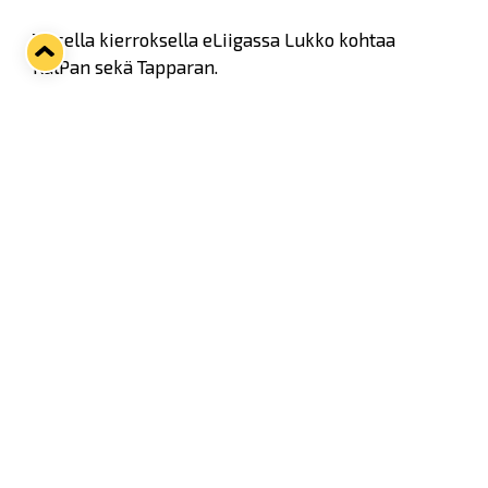
Toisella kierroksella eLiigassa Lukko kohtaa
KalPan sekä Tapparan.
Lukon edustajana eLiigassa tälläkin kaudella
toimii Juuso "Kemppane_" Kemppainen.
Twitter
Facebook
LinkedIn
WhatsApp
Seuraava kotiottelu
ti 01.09.2026 klo 18:30
VS
Lukko — Ilves
Osta liput
Tuoreimmat uutiset
33. Pitsiturnaus päätökseen – HPK nappasi Knypyl-pystin
Lue juttu »