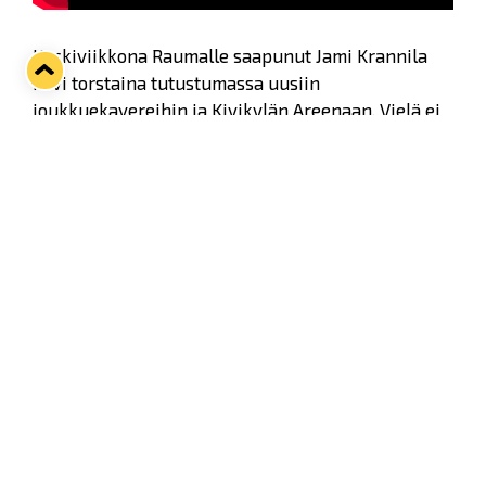
Keskiviikkona Raumalle saapunut Jami Krannila
kävi torstaina tutustumassa uusiin
joukkuekavereihin ja Kivikylän Areenaan. Vielä ei
jet lagista toipuva pelimies treeneihin osallistunut,
mutta kovasti Krannila jo odottaa kauden alkua
sinikeltaisen kotiyleisön edessä!
Twitter
Facebook
LinkedIn
WhatsApp
Seuraava kotiottelu
ti 01.09.2026 klo 18:30
VS
Lukko — Ilves
Osta liput
Tuoreimmat uutiset
33. Pitsiturnaus päätökseen – HPK nappasi Knypyl-pystin
Lue juttu »