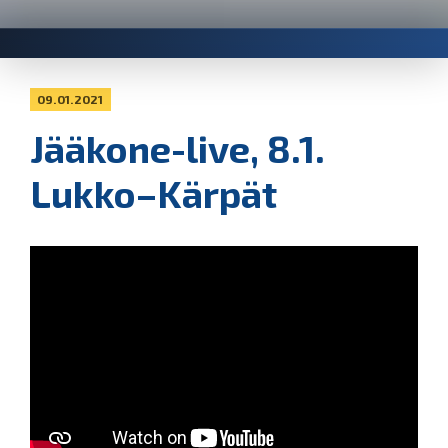
09.01.2021
Jääkone-live, 8.1.
Lukko–Kärpät