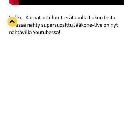
Lukko–Kärpät-ottelun 1. erätauolla Lukon Insta
Livessä nähty supersuosittu Jääkone-live on nyt
nähtävillä Youtubessa!
Videon ääniraita on poistettu tekijä oikeussyistä
(hallissa soivat kappaleet).
Twitter
Facebook
LinkedIn
WhatsApp
Seuraava kotiottelu
ti 01.09.2026 klo 18:30
VS
Lukko — Ilves
Osta liput
Tuoreimmat uutiset
33. Pitsiturnaus päätökseen – HPK nappasi Knypyl-pystin