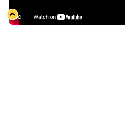
Kuva: MTV
Twitter
Facebook
LinkedIn
WhatsApp
Seuraava kotiottelu
pe 07.08.2026 klo 10:00
VS
Lukko — Ässät
Osta liput
Tuoreimmat uutiset
Kiekko-Espoo voittaa historian ensimmäisen naisten
Pitsiturnauksen
Lue juttu »