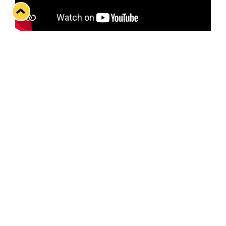
Twitter
Facebook
LinkedIn
WhatsApp
Seuraava kotiottelu
pe 07.08.2026 klo 10:00
VS
Lukko — Ässät
Osta liput
Tuoreimmat uutiset
Kiekko-Espoo voittaa historian ensimmäisen naisten
Pitsiturnauksen
Lue juttu »
Pitsiturnauksen päiväliput on loppuunmyyty – Pitsitunnelmaan
pääset myös Marina Vistan terassilla
Lue juttu »