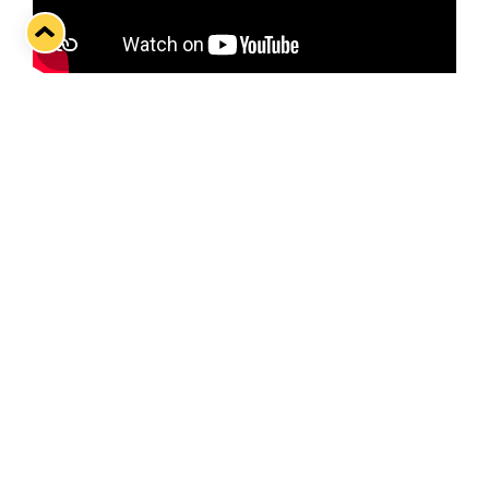
Kuva: MTV
Twitter
Facebook
LinkedIn
WhatsApp
Seuraava kotiottelu
ti 01.09.2026 klo 18:30
VS
Lukko — Ilves
Osta liput
Tuoreimmat uutiset
33. Pitsiturnaus päätökseen – HPK nappasi Knypyl-pystin
Lue juttu »
Otteluliput juhlakaudelle 26–27 nyt myynnissä!
Lue juttu »