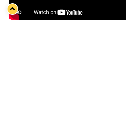
Kuva: MTV
Twitter
Facebook
LinkedIn
WhatsApp
Seuraava kotiottelu
pe 07.08.2026 klo 10:00
VS
Lukko — Ässät
Osta liput
Tuoreimmat uutiset
Pitsiturnauksen päiväliput on loppuunmyyty – Pitsitunnelmaan
pääset myös Marina Vistan terassilla
Lue juttu »
Lukko ja pirkanmaalainen vaatevalmistaja Nousu yhteistyöhön