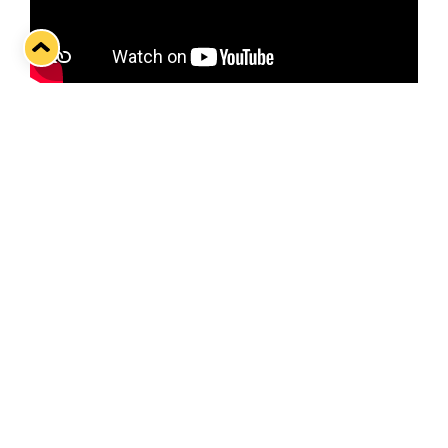
Kuva: MTV
Twitter
Facebook
LinkedIn
WhatsApp
Seuraava kotiottelu
pe 07.08.2026 klo 10:00
VS
Lukko — Ässät
Osta liput
Tuoreimmat uutiset
Kiekko-Espoo voittaa historian ensimmäisen naisten
Pitsiturnauksen
Lue juttu »