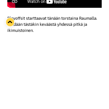
Playoffsit starttaavat tänään torstaina Raumalla.
Tehdään tästäkin keväästä yhdessä pitkä ja
ikimuistoinen.
Hanki lippusi Lukon kotimatseihin:
https://ticketmaster.fi/lukko
Twitter
Facebook
LinkedIn
WhatsApp
Seuraava kotiottelu
pe 07.08.2026 klo 10:00
VS
Lukko — Ässät
Osta liput
Tuoreimmat uutiset