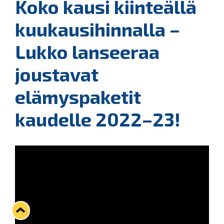
Koko kausi kiinteällä
kuukausihinnalla –
Lukko lanseeraa
joustavat
elämyspaketit
kaudelle 2022–23!