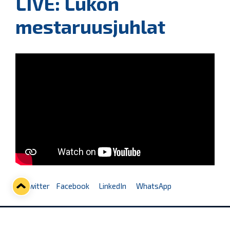
LIVE: Lukon
mestaruusjuhlat
Twitter
Facebook
LinkedIn
WhatsApp
Seuraava kotiottelu
pe 07.08.2026 klo 10:00