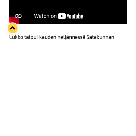
Lukko taipui kauden neljännessä Satakunnan
derbyssä porilaisille voittolaukauksilla luvuin 1–2.
Nipromecin kummipelaaja Josh Kestner summaa
illan matsin jälkihaastattelussa.
Twitter
Facebook
LinkedIn
WhatsApp
Seuraava kotiottelu
ti 01.09.2026 klo 18:30
VS
Lukko — Ilves
Osta liput
Tuoreimmat uutiset