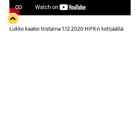
Lukko kaatoi tiistaina 1.12.2020 HIFK:n kotijäällä
luvuin 4–0. Kolme maalia syntyi Jonne Tammelan
lavasta, joka kiittelee hattutemppustaan myös
valmentajia ja joukkuekavereita.
Twitter
Facebook
LinkedIn
WhatsApp
Seuraava kotiottelu
pe 07.08.2026 klo 10:00
VS
Lukko — Ässät
Osta liput
Tuoreimmat uutiset
Pitsiturnauksen päiväliput on loppuunmyyty – Pitsitunnelmaan
pääset myös Marina Vistan terassilla