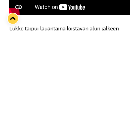
Lukko taipui lauantaina loistavan alun jälkeen
HIFK:lle jatkoajalla luvuin 4–5. Jälkihaastattelussa
matsin summaa sinikeltaisten avausmaalin tehnyt
Pathrik Westerholm.
Twitter
Facebook
LinkedIn
WhatsApp
Seuraava kotiottelu
ti 01.09.2026 klo 18:30
VS
Lukko — Ilves
Osta liput
Tuoreimmat uutiset
33. Pitsiturnaus päätökseen – HPK nappasi Knypyl-pystin
Lue juttu »