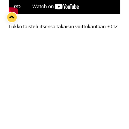
Lukko taisteli itsensä takaisin voittokantaan 30.12.
kotiottelussa HPK:ta vastaan. Kaksi syöttöpistettä
ottelussa tehnyt Vili Saarijärvi kommentoi ottelua
jälkihaastattelussa.
Twitter
Facebook
LinkedIn
WhatsApp
Seuraava kotiottelu
ti 01.09.2026 klo 18:30
VS
Lukko — Ilves
Osta liput
Tuoreimmat uutiset
33. Pitsiturnaus päätökseen – HPK nappasi Knypyl-pystin
Lue juttu »