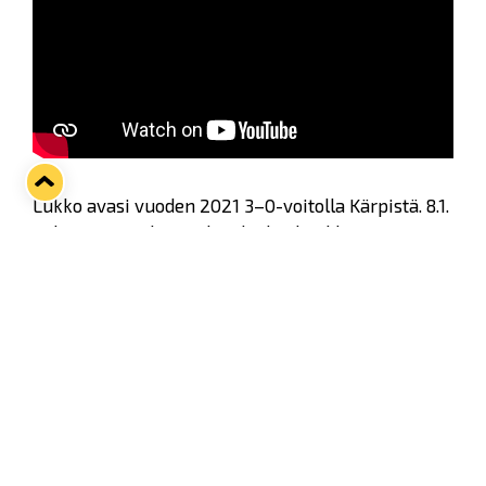
Lukko avasi vuoden 2021 3–0-voitolla Kärpistä. 8.1.
pelatussa ottelussa slovakialaishyökkääjä Kristian
Pospisil teki paluun kaukaloon reilun parin
kuukauden tauon jälkeen.
LEKO Groupin kummipelaaja "Kiko" oli
luonnollisesti tyytyväinen kolmeen
sarjapisteeseen ja Lehtisen nollapeliin.
Twitter
Facebook
LinkedIn
WhatsApp
Seuraava kotiottelu