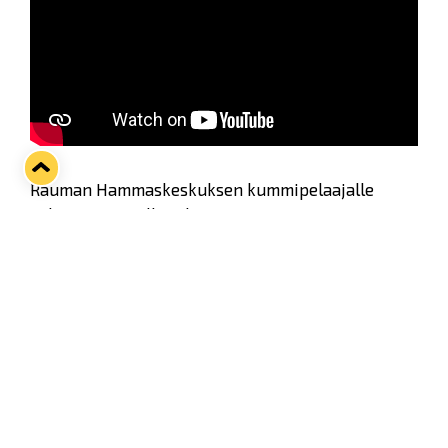
Rauman Hammaskeskuksen kummipelaajalle
Sebastian Revolle tuli täyteen 100. syöttöpistettä
Liiga-uralla keskiviikkona, kun Lukko kaatoi
KooKoon jo kolmannen kerran tällä kaudella – tällä
kertaa luvuin 5–3!
Jälkihaastattelussa kolmen tehopinnan iltaa
viettänyt Repo summaa illan matsin.
Twitter
Facebook
LinkedIn
WhatsApp
Seuraava kotiottelu