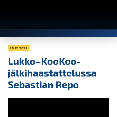
28.12.2022
Lukko–KooKoo-
jälkihaastattelussa
Sebastian Repo