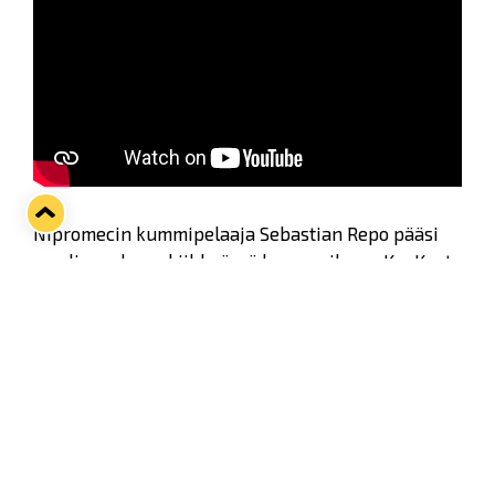
Nipromecin kummipelaaja Sebastian Repo pääsi
maalin makuun kiihkeässä kamppailussa KooKoota
vastaan.
Lukon kuudesta edellisestä ottelusta neljä on
ratkennut vasta varsinaisen peliajan jälkeen,
mutta voittoja on silti tullut. Kevään tosipelien
lähestyessä pelit kovenevat ja voitot ovat aina
vaan arvokkaampia, Repo tietää.
Twitter
Facebook
LinkedIn
WhatsApp