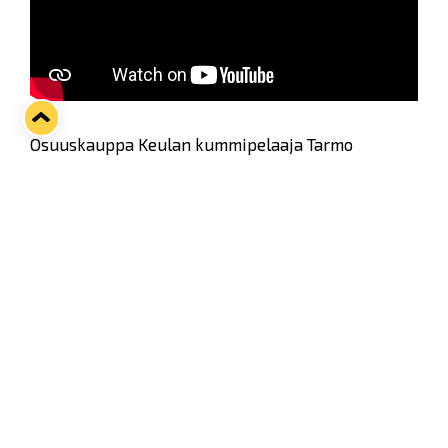
Osuuskauppa Keulan kummipelaaja Tarmo
Reunanen pääsi ensimmäistä kertaa tällä kaudella
huudattamaan kotiyleisöä.
Katso jälkihaastattelusta Taren kommentit
matsista!
Twitter
Facebook
LinkedIn
WhatsApp
Seuraava kotiottelu
ti 01.09.2026 klo 18:30
VS