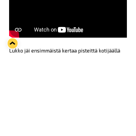
Lukko jäi ensimmäistä kertaa pisteittä kotijäällä
Tapparan voittaessa lauantaina niukasti luvuin 1–
2.
Jälkihaastattelussa Lukon ainoan maalin iskenyt
Taloushallinto Pihlajamäen kummipelaaja Gabriel
Fontaine.
Twitter
Facebook
LinkedIn
WhatsApp
Seuraava kotiottelu
ti 01.09.2026 klo 18:30