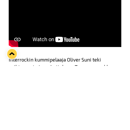
Interrockin kummipelaaja Oliver Suni teki
vaihtuvarytmisessä ottelussa Tapparan verkkoon
uransa 1. Liiga-maalin.
Mihin muistoksi talteen otettu kiekko päätyykään,
sitä mies ei vielä tiedä, mutta varmaa on, että 5–4-
voitto antoi paljon henkistä voimaa lauantain
Ässät–Lukko-peliin.
Twitter
Facebook
LinkedIn
WhatsApp