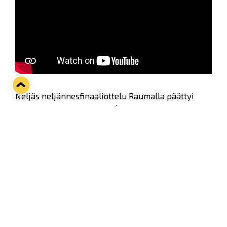
Neljäs neljännesfinaaliottelu Raumalla päättyi
Tapparan 2–3-voittoon jatkoerässä.
Lukon 1–0-maalin syöttänyt Nipromecin
kummipelaaja Scott Pooley käy jälkihaastattelussa
läpi illan matsia ja asetelmia huomiseen
viidenteen kamppailuun, jossa ainoa hyväksytty
lopputulos on voitto.
Twitter
Facebook
LinkedIn
WhatsApp
Seuraava kotiottelu