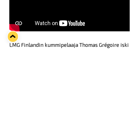
LMG Finlandin kummipelaaja Thomas Grégoire iski
TPS:n verkkoon kaksi maalia, kun sinikeltaiset
kaatoivat turkulaiset voittolaukauskisan turvin 3–
2.
Jälkihaastattelussa Kisu summaa illan matsin!
Twitter
Facebook
LinkedIn
WhatsApp
Seuraava kotiottelu
ti 01.09.2026 klo 18:30
VS