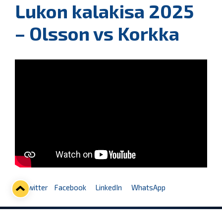
Lukon kalakisa 2025
– Olsson vs Korkka
Twitter
Facebook
LinkedIn
WhatsApp
Seuraava kotiottelu