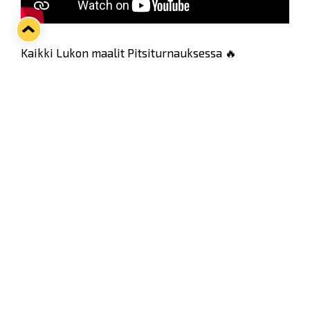
Kaikki Lukon maalit Pitsiturnauksessa 🔥
Nähdään taas ensi vuonna Pitsissä!
Twitter
Facebook
LinkedIn
WhatsApp
Seuraava kotiottelu
pe 07.08.2026 klo 10:00
VS
Lukko — Ässät
Osta liput
Tuoreimmat uutiset
Pitsiturnauksen päiväliput on loppuunmyyty – Pitsitunnelmaan
pääset myös Marina Vistan terassilla
Lue juttu »