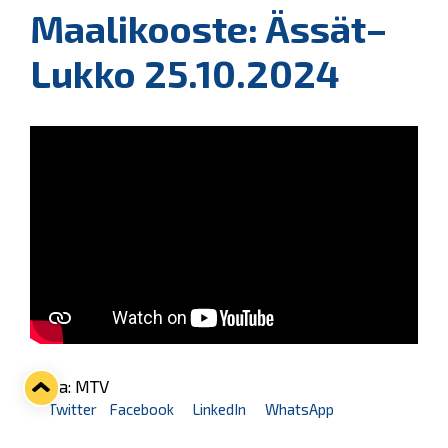
Maalikooste: Ässät–
Lukko 25.10.2024
Kuva: MTV
Twitter
Facebook
LinkedIn
WhatsApp