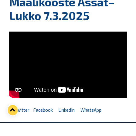
Maalikooste Ässät–
Lukko 7.3.2025
Twitter
Facebook
LinkedIn
WhatsApp
Seuraava kotiottelu
ti 01.09.2026 klo 18:30