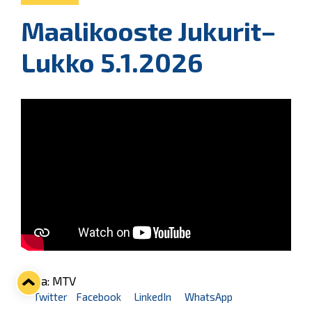
Maalikooste Jukurit–
Lukko 5.1.2026
Kuva: MTV
Twitter
Facebook
LinkedIn
WhatsApp