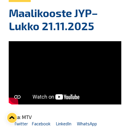
Maalikooste JYP–
Lukko 21.11.2025
Kuva: MTV
Twitter
Facebook
LinkedIn
WhatsApp