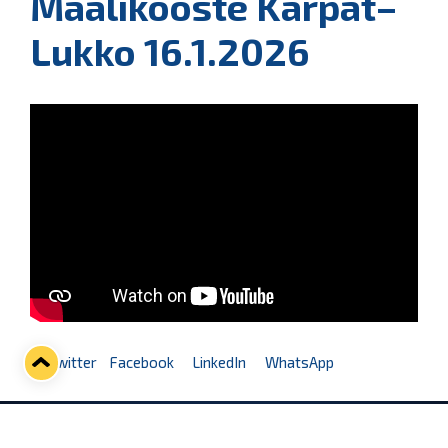
Maalikooste Kärpät–
Lukko 16.1.2026
Twitter
Facebook
LinkedIn
WhatsApp
Seuraava kotiottelu
ti 01.09.2026 klo 18:30