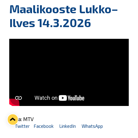
Maalikooste Lukko–
Ilves 14.3.2026
Kuva: MTV
Twitter
Facebook
LinkedIn
WhatsApp