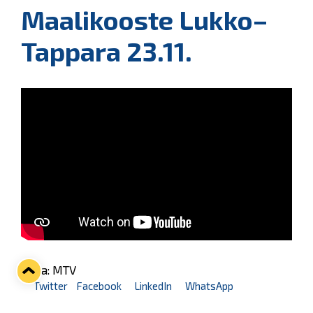
Maalikooste Lukko–
Tappara 23.11.
Kuva: MTV
Twitter
Facebook
LinkedIn
WhatsApp