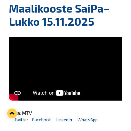
Maalikooste SaiPa–
Lukko 15.11.2025
Kuva: MTV
Twitter
Facebook
LinkedIn
WhatsApp