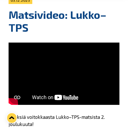
03.12.2023
Matsivideo: Lukko–
TPS
Fiiliksiä voitokkaasta Lukko–TPS-matsista 2.
joulukuuta!