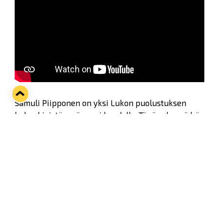
Samuli Piipponen on yksi Lukon puolustuksen
kulmakivistä myös ensi kaudella. Tänä syksynä hän
saa myös kaukalon ulkopuolella harteilleen sen
isoimman ja tärkeimmän roolin, jonka mies voi
kantaa: isyyden.
"Piipon" kesään on mahtunut vauva-arkeen
valmistautumisen lisäksi myös
maakuntamatkailua, Artem Zagidulinin kanssa
treenaamista ja hengailua sekä tietysti