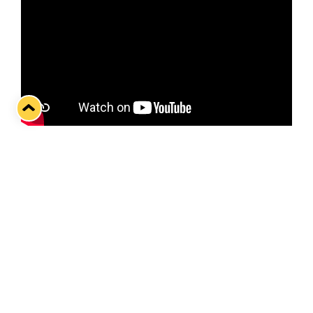
Lukon mentaalivalmentaja Mirjam Wallin on
työskennellyt Mikko Petmanin kanssa kolmen
vuoden ajan. 16-vuotiaana edustusjoukkueen
harjoitusrinkiin nostettu Petman kokee saaneensa
mentaalivalmennuksesta paljon hyötyä
pelisuorituksiinsa.
Twitter
Facebook
LinkedIn
WhatsApp
Seuraava kotiottelu
pe 07.08.2026 klo 10:00