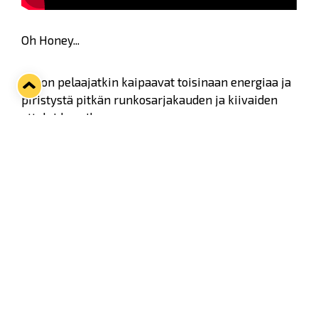
Oh Honey...
Lukon pelaajatkin kaipaavat toisinaan energiaa ja
piristystä pitkän runkosarjakauden ja kiivaiden
otteluiden aikana.
Honeysty – Refueling Lukko since 2020
honeysty.fi
Twitter
Facebook
LinkedIn
WhatsApp
Seuraava kotiottelu
ti 01.09.2026 klo 18:30
VS