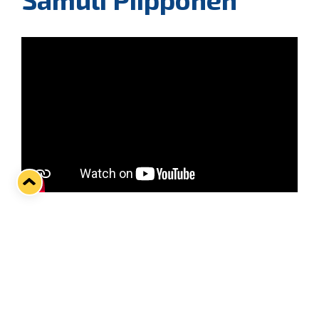
Tänään tiistaina sinikeltaiset matkaavat Helsinkiin
jo toista kertaa tänä syksynä! Kauden
ensimmäisen keskinäisen kohtaamisen vei Lukko
kotijäällään ja toisen HIFK niin ikään kotonaan –
miten käy tällä kertaa, kun joukkueet iskevät
yhteen kolmannen kerran?