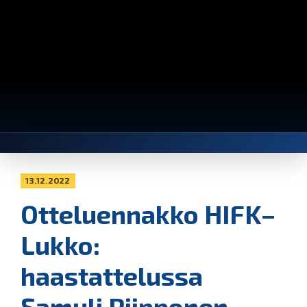
13.12.2022
Otteluennakko HIFK–
Lukko:
haastattelussa
Samuli Piipponen