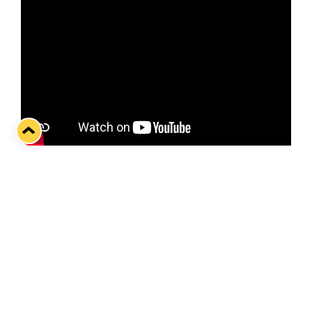
Kauden toisessa vierasottelussa sinikeltaiset
ottavat mittaa Mikkelissä Jukureista keskiviikkona
21.9.
Otteluennakossa Gatoraden kummipelaaja Niclas
Almari! Videohaastattelu kuvattiin tiistain 20.9.
aamujäiden jälkeen.
Twitter
Facebook
LinkedIn
WhatsApp