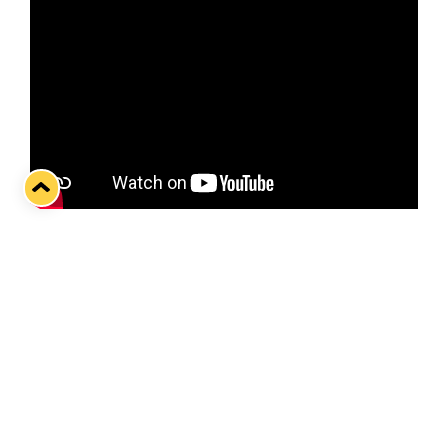
Sinikeltaiset hakevat viikonlopun
tuplapelireissulta ensimmäistä vierasvoittoaan –
perjantaina Lukkoa isännöi Kouvolassa KooKoo.
Otteluennakossa haastattelussa Vesi-Vasan
kummipelaaja Matthew Abt. Haastattelu kuvattiin
keskiviikkona 28.9.
Twitter
Facebook
LinkedIn
WhatsApp