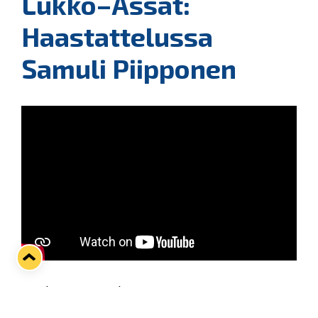
Lukko–Ässät:
Haastattelussa
Samuli Piipponen
Kauden avausottelu TPS:aa vastaan torstaina ei
ollut sinikeltaisittain paras mahdollinen. Uusi