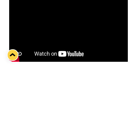
Tästä ei paljoa panokset enää kasva; vain voittaja
jatkaa kohti CHL-finaaleja. Lukko ja Geneve-
Servetta kohtaavat tänään toisessa, ratkaisevassa,
välierässä Raumalla Kivikylän Areenalla.
Ensimmäinen osa Sveitsissä päättyi 2–2-
tasapeliin, joten jännittävämpää lähtökohtaa
välieräotteluun ei ole.
Twitter
Facebook
LinkedIn
WhatsApp